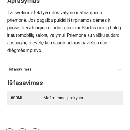
Aprašymas
Tai švelni ir efektyvi odos valymo ir atnaujinimo
priemonė. Jos pagalba puikiai ištirpinamos dėmės ir
purvas bei atnaujinami odos gaminiai. Skirtas odinių baldų
ir automobilių salonų valymui. Priemonė su vašku sudaro
apsauginę plėvelę kuri saugo odinius paviršius nuo
drėgmės ir purvo.
Išfasavimas
Išfasavimas
600Ml
Mažmeninei prekybai