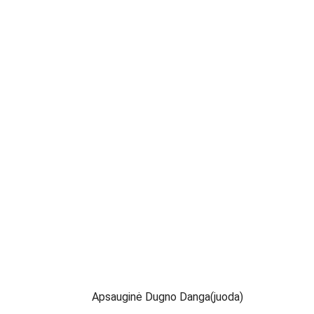
Apsauginė Dugno Danga(juoda)